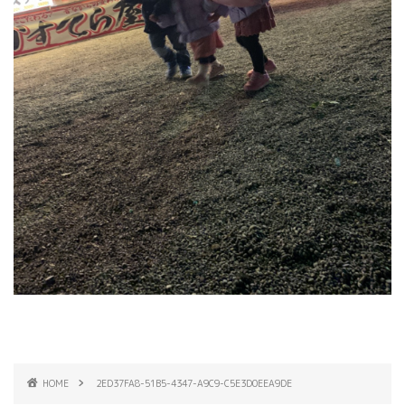
HOME
2ED37FA8-51B5-4347-A9C9-C5E3D0EEA9DE