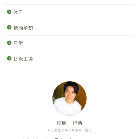
休日
技術解説
日常
谷汲工場
杉原 智博
株式会社マルスギ捺染 社長