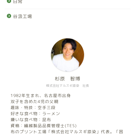
日常
谷汲工場
杉原 智博
株式会社マルスギ捺染 社長
1982年生まれ、名古屋市出身
双子を含めた4児の父親
趣味・特技：空手三段
好きな食べ物：ラーメン
嫌いな食べ物：昆布
資格：繊維製品品質管理士(TES)
布のプリント工場「株式会社マルスギ捺染」代表。「困