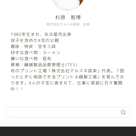
杉原 智博
株式会社マルスギ捺染 社長
1982年生まれ、名古屋市出身
双子を含めた4児の父親
趣味・特技：空手三段
好きな食べ物：ラーメン
嫌いな食べ物：昆布
資格：繊維製品品質管理士(TES)
布のプリント工場「株式会社マルスギ捺染」代表。「困
ったときに相談できるプリント＆縫製工場」を営んでお
ります。4人の子宝に恵まれて、仕事に家庭に日々奮闘
中！！